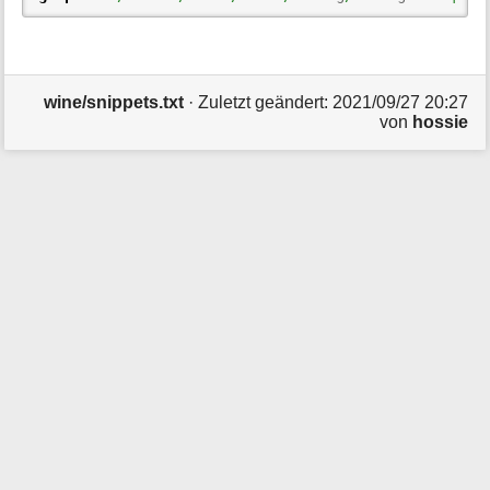
i
o
n
e
n
wine/snippets.txt
· Zuletzt geändert: 2021/09/27 20:27
z
von
hossie
u
r
S
e
i
t
e