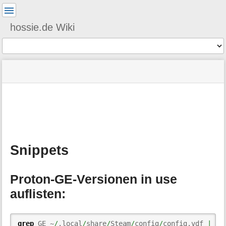
Benutzer-
Werkzeuge
hossie.de Wiki
Werkzeuge
Navigationsmenüs
Seitenstatus
Standortanzeiger
Sie
und
befinden
Suche
»
Seiten-
sich
Wine
Werkzeuge
hier:
»
M
Snippets
e
t
a
Snippets
i
n
f
Proton-GE-Versionen in use
o
r
auflisten:
m
a
t
grep
 GE ~
/
.local
/
share
/
Steam
/
config
/
config.vdf 
|
aw