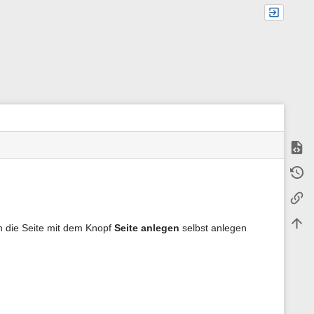
Zeige
M
Älter
e
t
Links
a
i
n
Nach
nen die Seite mit dem Knopf
Seite anlegen
selbst anlegen
f
o
r
m
a
t
i
o