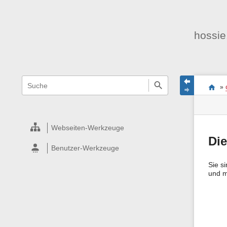
hossie
Navigationsmenüs
Wikiübergreifende
Seite
Stand
Sie
Schnellsuche
und
»
befind
Seiten
Suche
sich
Werk
hier:
Webseiten-Werkzeuge
Die
Benutzer-Werkzeuge
Sie s
und mi