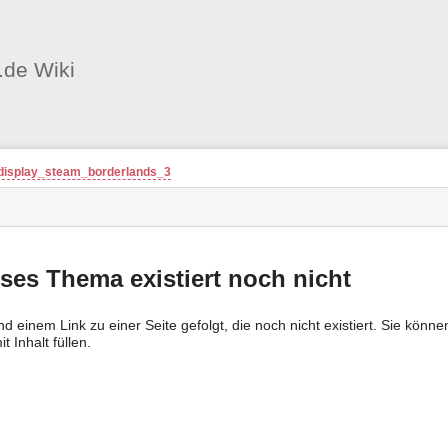
Benutzer-
Werkzeuge
.de Wiki
nstatus
ortanzeiger
display_steam_borderlands_3
en
-
zeuge
ses Thema existiert noch nicht
ind einem Link zu einer Seite gefolgt, die noch nicht existiert. Sie kön
t Inhalt füllen.