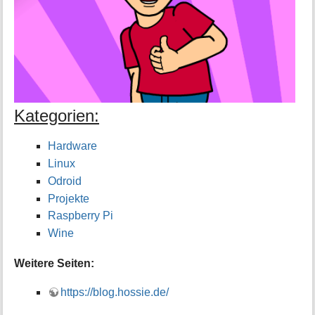
i
o
n
e
n
z
u
r
S
Kategorien:
e
i
Hardware
t
e
Linux
Odroid
Projekte
Raspberry Pi
Wine
Weitere Seiten:
https://blog.hossie.de/